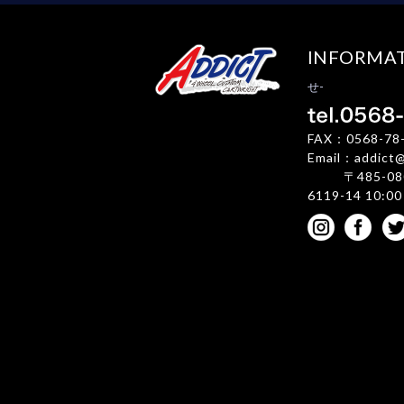
INFORMA
せ-
FAX：0568-78
Email：addict@g
〒485-08
6119-14 10