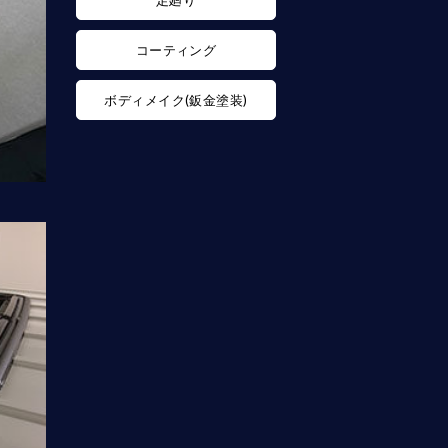
足廻り
コーティング
ボディメイク(鈑金塗装)