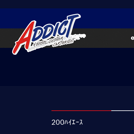
200ﾊｲｴｰｽ