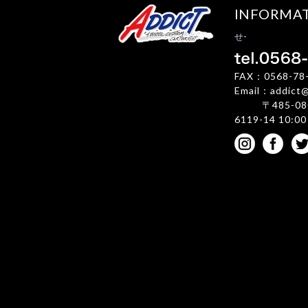
INFORMA
せ-
FAX：0568-78
Email：addict@g
〒485-08
6119-14 10